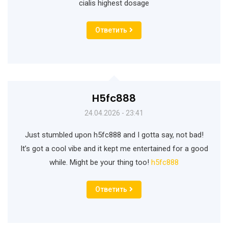
cialis highest dosage
Ответить
H5fc888
24.04.2026 - 23:41
Just stumbled upon h5fc888 and I gotta say, not bad!
It’s got a cool vibe and it kept me entertained for a good
while. Might be your thing too!
h5fc888
Ответить