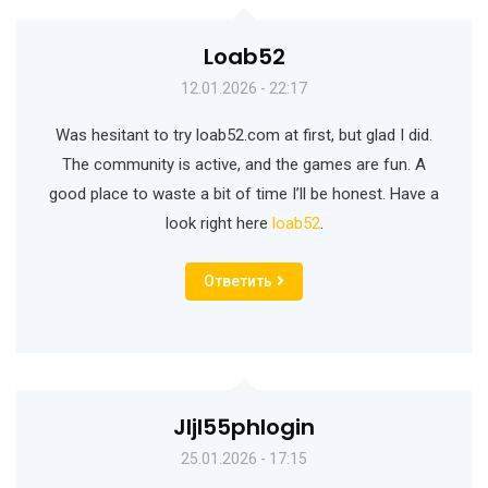
Loab52
12.01.2026 - 22:17
Was hesitant to try loab52.com at first, but glad I did.
The community is active, and the games are fun. A
good place to waste a bit of time I’ll be honest. Have a
look right here
loab52
.
Ответить
Jljl55phlogin
25.01.2026 - 17:15