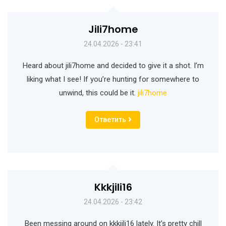
Jili7home
24.04.2026 - 23:41
Heard about jili7home and decided to give it a shot. I’m
liking what I see! If you’re hunting for somewhere to
unwind, this could be it.
jili7home
Ответить
Kkkjili16
24.04.2026 - 23:42
Been messing around on kkkjili16 lately. It’s pretty chill