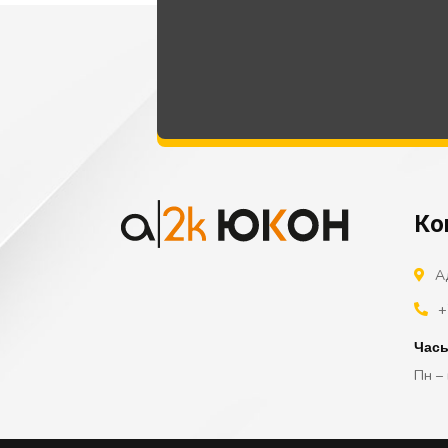
Ко
А
+
Час
Пн – 