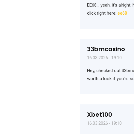
EE68… yeah, it’s alright.
click right here:
ee68
33bmcasino
16.03.2026 - 19:10
Hey, checked out 33bmca
worth a look if you’re s
Xbet100
16.03.2026 - 19:10