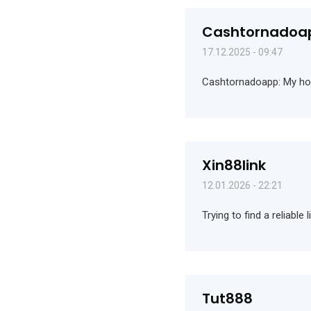
Cashtornadoa
17.12.2025 - 09:47
Cashtornadoapp: My hone
Xin88link
12.01.2026 - 22:21
Trying to find a reliable
Tut888