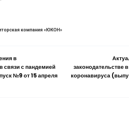
иторская компания «Ю
К
ОН»
ения в
Актуа
в связи с пандемией
законодательстве в
уск №9 от 15 апреля
коронавируса (выпус