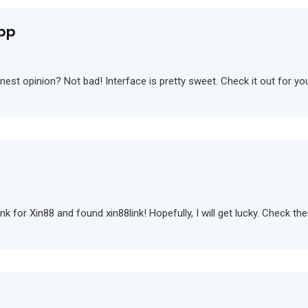
pp
st opinion? Not bad! Interface is pretty sweet. Check it out for yo
 link for Xin88 and found xin88link! Hopefully, I will get lucky. Check t