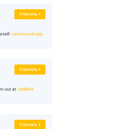
Ответить
urself:
cashtornadoapp
Ответить
hem out at:
xin88link
Ответить