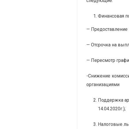
следующие:
Финансовая п
— Предоставление л
— Отсрочка на выпл
— Пересмотр графи
-Снижение комисси
организациями
Поддержка ар
14.04.2020г.);
Налоговые ль