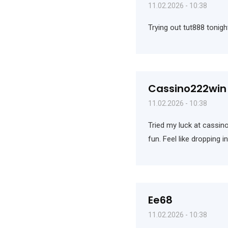
11.02.2026 - 10:38
Trying out tut888 tonigh
Cassino222win
11.02.2026 - 10:38
Tried my luck at cassin
fun. Feel like dropping in
Ee68
11.02.2026 - 10:38